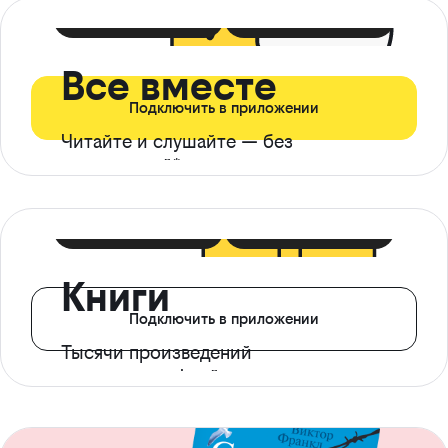
399 ₽ в мес
21 ₽ в день
Все вместе
Подключить в приложении
Читайте и слушайте — без
ограничений*
299 ₽ в мес
14 ₽ в день
Книги
Подключить в приложении
Тысячи произведений
с доступом офлайн