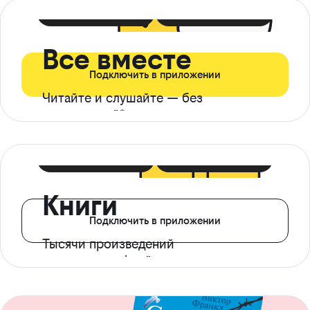
399 ₽ в мес
21 ₽ в день
Все вместе
Подключить в приложении
Читайте и слушайте — без
ограничений*
299 ₽ в мес
14 ₽ в день
Книги
Подключить в приложении
Тысячи произведений
с доступом офлайн