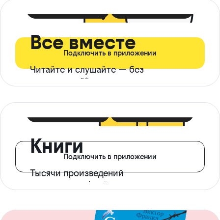
399 ₽ в мес
21 ₽ в день
Все вместе
Подключить в приложении
Читайте и слушайте — без
ограничений*
299 ₽ в мес
14 ₽ в день
Книги
Подключить в приложении
Тысячи произведений
с доступом офлайн