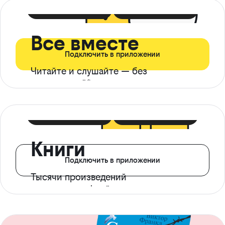
399 ₽ в мес
21 ₽ в день
Все вместе
Подключить в приложении
Читайте и слушайте — без
ограничений*
299 ₽ в мес
14 ₽ в день
Книги
Подключить в приложении
Тысячи произведений
с доступом офлайн