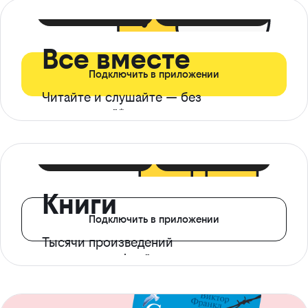
399 ₽ в мес
21 ₽ в день
Все вместе
Подключить в приложении
Читайте и слушайте — без
ограничений*
299 ₽ в мес
14 ₽ в день
Книги
Подключить в приложении
Тысячи произведений
с доступом офлайн