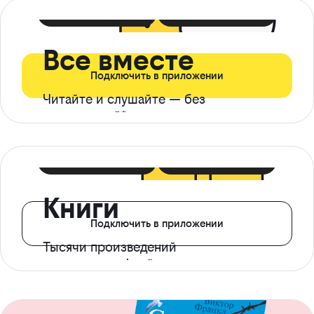
399 ₽ в мес
21 ₽ в день
Все вместе
Подключить в приложении
Читайте и слушайте — без
ограничений*
299 ₽ в мес
14 ₽ в день
Книги
Подключить в приложении
Тысячи произведений
с доступом офлайн