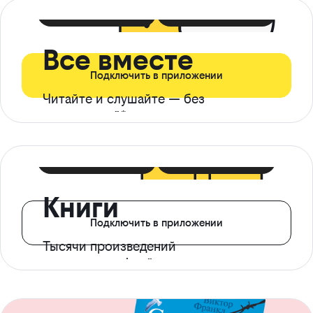
399 ₽ в мес
21 ₽ в день
Все вместе
Подключить в приложении
Читайте и слушайте — без
ограничений*
299 ₽ в мес
14 ₽ в день
Книги
Подключить в приложении
Тысячи произведений
с доступом офлайн