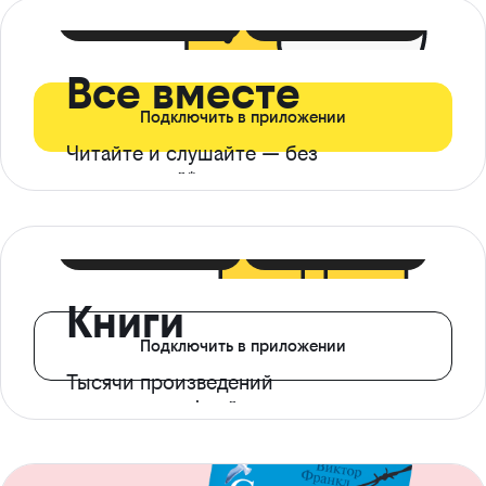
399 ₽ в мес
21 ₽ в день
Все вместе
Подключить в приложении
Читайте и слушайте — без
ограничений*
299 ₽ в мес
14 ₽ в день
Книги
Подключить в приложении
Тысячи произведений
с доступом офлайн