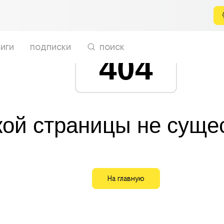
иги
подписки
поиск
404
кой страницы не суще
На главную