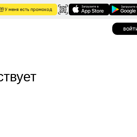
У меня есть промокод
войт
ствует