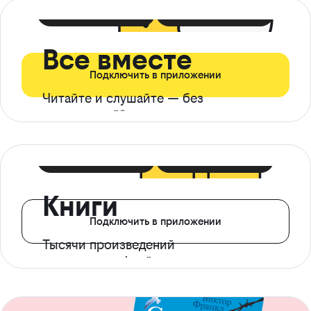
399 ₽ в мес
21 ₽ в день
Все вместе
Подключить в приложении
Читайте и слушайте — без
ограничений*
299 ₽ в мес
14 ₽ в день
Книги
Подключить в приложении
Тысячи произведений
с доступом офлайн