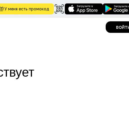
У меня есть промокод
войт
ствует