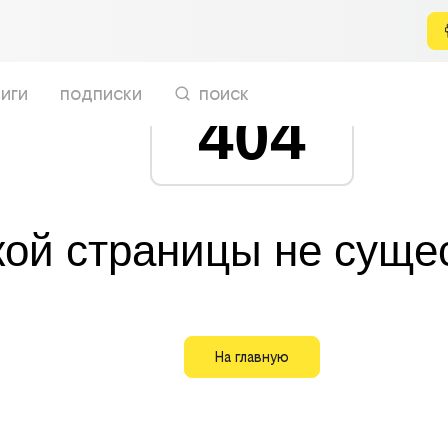
иги
подписки
поиск
404
кой страницы не суще
На главную