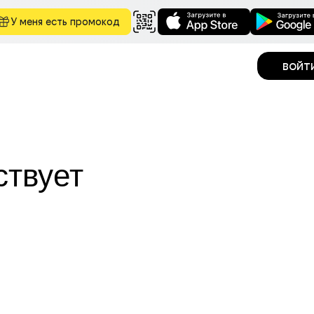
У меня есть промокод
войт
ствует