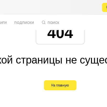
иги
подписки
поиск
404
кой страницы не суще
На главную