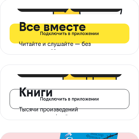
399 ₽ в мес
21 ₽ в день
Все вместе
Подключить в приложении
Читайте и слушайте — без
ограничений*
299 ₽ в мес
14 ₽ в день
Книги
Подключить в приложении
Тысячи произведений
с доступом офлайн