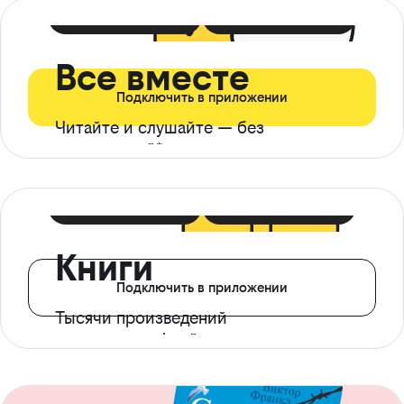
399 ₽ в мес
21 ₽ в день
Все вместе
Подключить в приложении
Читайте и слушайте — без
ограничений*
299 ₽ в мес
14 ₽ в день
Книги
Подключить в приложении
Тысячи произведений
с доступом офлайн