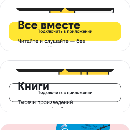
399 ₽ в мес
21 ₽ в день
Все вместе
Подключить в приложении
Читайте и слушайте — без
ограничений*
299 ₽ в мес
14 ₽ в день
Книги
Подключить в приложении
Тысячи произведений
с доступом офлайн