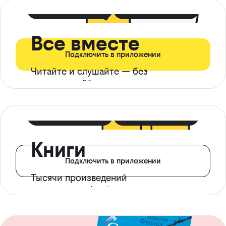
399 ₽ в мес
21 ₽ в день
Все вместе
Подключить в приложении
Читайте и слушайте — без
ограничений*
299 ₽ в мес
14 ₽ в день
Книги
Подключить в приложении
Тысячи произведений
с доступом офлайн