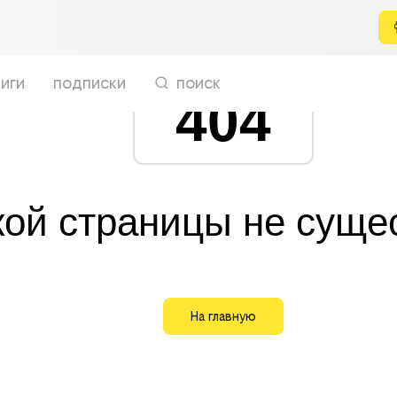
иги
подписки
поиск
404
кой страницы не суще
На главную