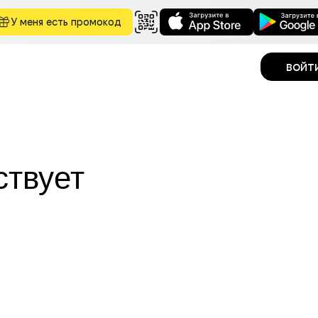
У меня есть промокод
войт
ствует