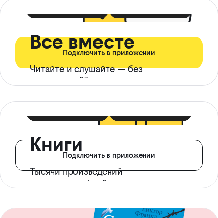
399 ₽ в мес
21 ₽ в день
Все вместе
Подключить в приложении
Читайте и слушайте — без
ограничений*
299 ₽ в мес
14 ₽ в день
Книги
Подключить в приложении
Тысячи произведений
с доступом офлайн