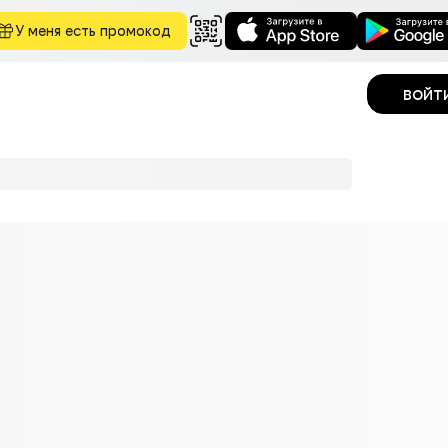
У меня есть промокод
войт