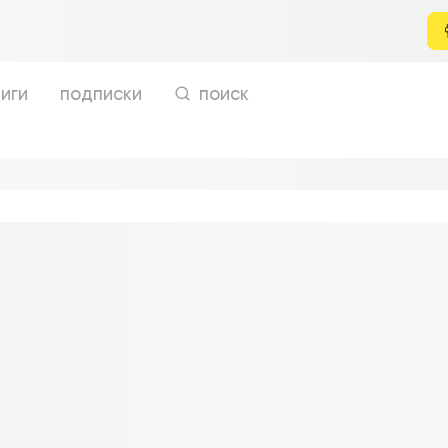
иги
подписки
поиск