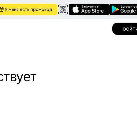
У меня есть промокод
войт
ствует