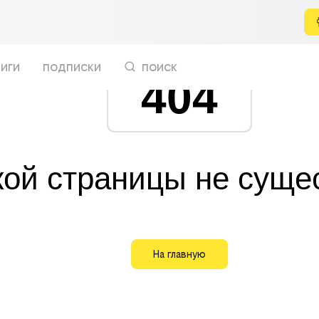
иги
подписки
поиск
404
кой страницы не суще
На главную