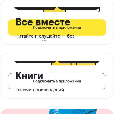
399 ₽ в мес
21 ₽ в день
Все вместе
Подключить в приложении
Читайте и слушайте — без
ограничений*
299 ₽ в мес
14 ₽ в день
Книги
Подключить в приложении
Тысячи произведений
с доступом офлайн