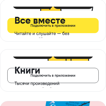
399 ₽ в мес
21 ₽ в день
Все вместе
Подключить в приложении
Читайте и слушайте — без
ограничений*
299 ₽ в мес
14 ₽ в день
Книги
Подключить в приложении
Тысячи произведений
с доступом офлайн