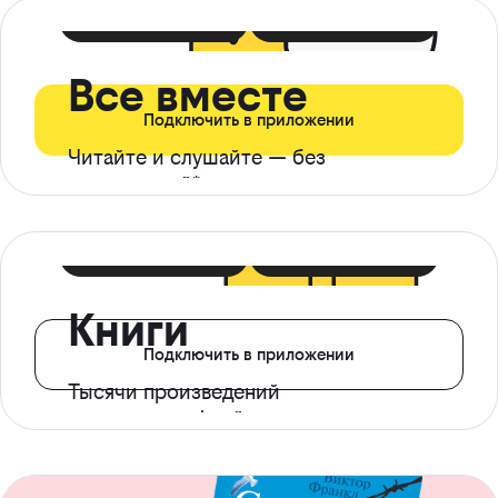
399 ₽ в мес
21 ₽ в день
Все вместе
Подключить в приложении
Читайте и слушайте — без
ограничений*
299 ₽ в мес
14 ₽ в день
Книги
Подключить в приложении
Тысячи произведений
с доступом офлайн