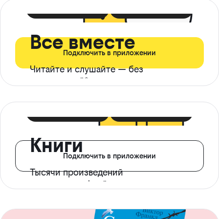
399 ₽ в мес
21 ₽ в день
Все вместе
Подключить в приложении
Читайте и слушайте — без
ограничений*
299 ₽ в мес
14 ₽ в день
Книги
Подключить в приложении
Тысячи произведений
с доступом офлайн