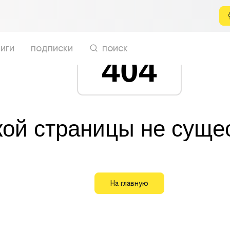
иги
подписки
поиск
404
кой страницы не суще
На главную