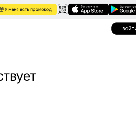
У меня есть промокод
войт
ствует