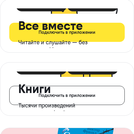
399 ₽ в мес
21 ₽ в день
Все вместе
Подключить в приложении
Читайте и слушайте — без
ограничений*
299 ₽ в мес
14 ₽ в день
Книги
Подключить в приложении
Тысячи произведений
с доступом офлайн