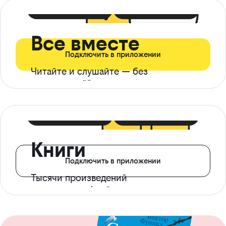
399 ₽ в мес
21 ₽ в день
Все вместе
Подключить в приложении
Читайте и слушайте — без
ограничений*
299 ₽ в мес
14 ₽ в день
Книги
Подключить в приложении
Тысячи произведений
с доступом офлайн