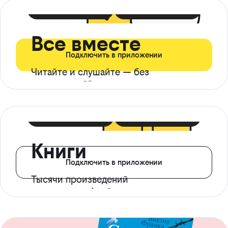
399 ₽ в мес
21 ₽ в день
Все вместе
Подключить в приложении
Читайте и слушайте — без
ограничений*
299 ₽ в мес
14 ₽ в день
Книги
Подключить в приложении
Тысячи произведений
с доступом офлайн