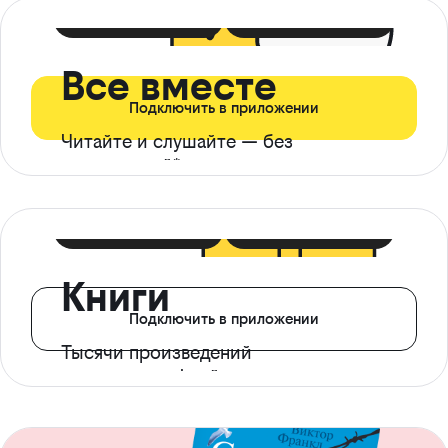
399 ₽ в мес
21 ₽ в день
Все вместе
Подключить в приложении
Читайте и слушайте — без
ограничений*
299 ₽ в мес
14 ₽ в день
Книги
Подключить в приложении
Тысячи произведений
с доступом офлайн