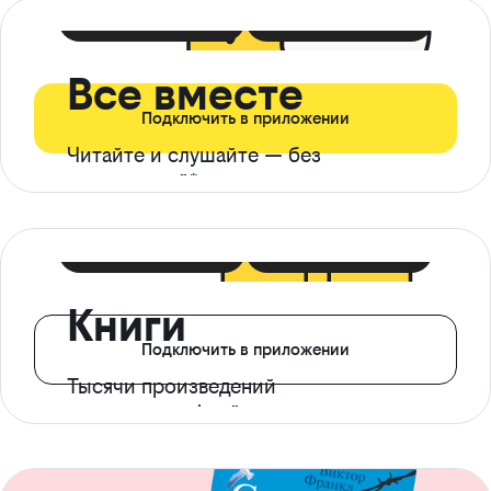
399 ₽ в мес
21 ₽ в день
Все вместе
Подключить в приложении
Читайте и слушайте — без
ограничений*
299 ₽ в мес
14 ₽ в день
Книги
Подключить в приложении
Тысячи произведений
с доступом офлайн