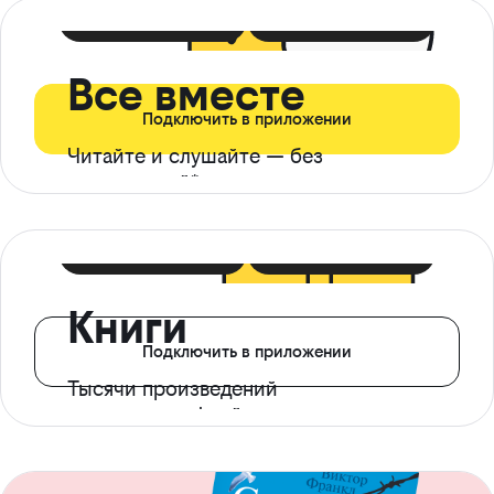
399 ₽ в мес
21 ₽ в день
Все вместе
Подключить в приложении
Читайте и слушайте — без
ограничений*
299 ₽ в мес
14 ₽ в день
Книги
Подключить в приложении
Тысячи произведений
с доступом офлайн