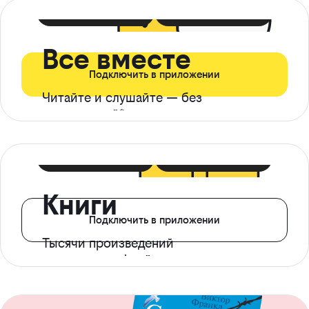
399 ₽ в мес
21 ₽ в день
Все вместе
Подключить в приложении
Читайте и слушайте — без
ограничений*
299 ₽ в мес
14 ₽ в день
Книги
Подключить в приложении
Тысячи произведений
с доступом офлайн