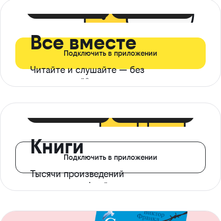
399 ₽ в мес
21 ₽ в день
Все вместе
Подключить в приложении
Читайте и слушайте — без
ограничений*
299 ₽ в мес
14 ₽ в день
Книги
Подключить в приложении
Тысячи произведений
с доступом офлайн