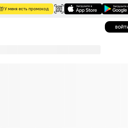
У меня есть промокод
войт