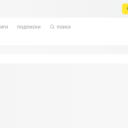
иги
подписки
поиск