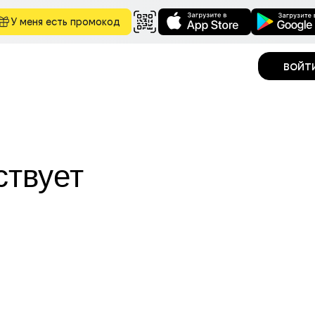
У меня есть промокод
войт
ствует