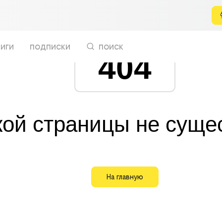
иги
подписки
поиск
404
кой страницы не суще
На главную