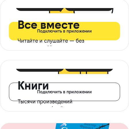
399 ₽ в мес
21 ₽ в день
Все вместе
Подключить в приложении
Читайте и слушайте — без
ограничений*
299 ₽ в мес
14 ₽ в день
Книги
Подключить в приложении
Тысячи произведений
с доступом офлайн