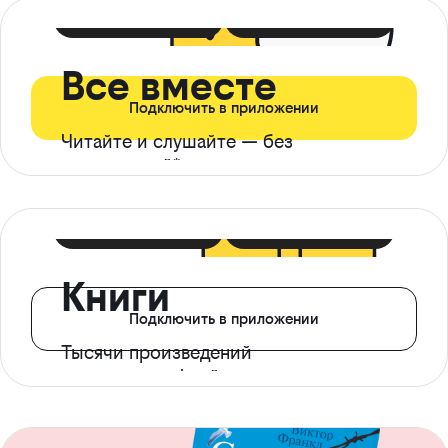
399 ₽ в мес
21 ₽ в день
Все вместе
Подключить в приложении
Читайте и слушайте — без
ограничений*
299 ₽ в мес
14 ₽ в день
Книги
Подключить в приложении
Тысячи произведений
с доступом офлайн