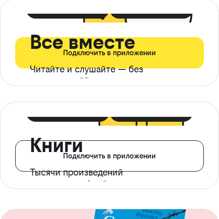
399 ₽ в мес
21 ₽ в день
Все вместе
Подключить в приложении
Читайте и слушайте — без
ограничений*
299 ₽ в мес
14 ₽ в день
Книги
Подключить в приложении
Тысячи произведений
с доступом офлайн