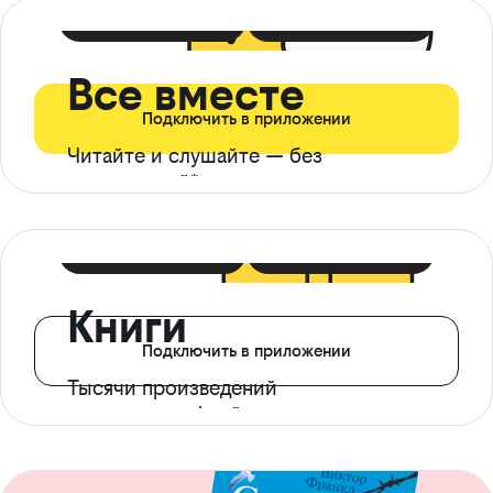
399 ₽ в мес
21 ₽ в день
Все вместе
Подключить в приложении
Читайте и слушайте — без
ограничений*
299 ₽ в мес
14 ₽ в день
Книги
Подключить в приложении
Тысячи произведений
с доступом офлайн