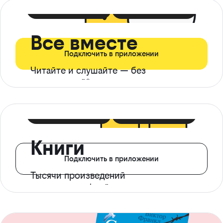
399 ₽ в мес
21 ₽ в день
Все вместе
Подключить в приложении
Читайте и слушайте — без
ограничений*
299 ₽ в мес
14 ₽ в день
Книги
Подключить в приложении
Тысячи произведений
с доступом офлайн