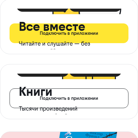
399 ₽ в мес
21 ₽ в день
Все вместе
Подключить в приложении
Читайте и слушайте — без
ограничений*
299 ₽ в мес
14 ₽ в день
Книги
Подключить в приложении
Тысячи произведений
с доступом офлайн