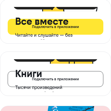
399 ₽ в мес
21 ₽ в день
Все вместе
Подключить в приложении
Читайте и слушайте — без
ограничений*
299 ₽ в мес
14 ₽ в день
Книги
Подключить в приложении
Тысячи произведений
с доступом офлайн