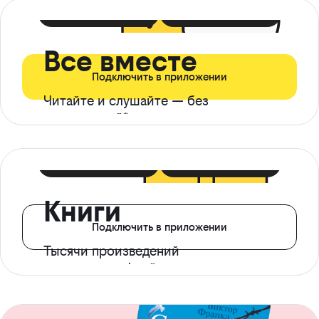
399 ₽ в мес
21 ₽ в день
Все вместе
Подключить в приложении
Читайте и слушайте — без
ограничений*
299 ₽ в мес
14 ₽ в день
Книги
Подключить в приложении
Тысячи произведений
с доступом офлайн