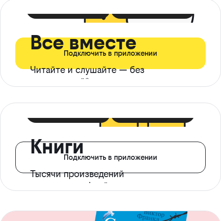
399 ₽ в мес
21 ₽ в день
Все вместе
Подключить в приложении
Читайте и слушайте — без
ограничений*
299 ₽ в мес
14 ₽ в день
Книги
Подключить в приложении
Тысячи произведений
с доступом офлайн