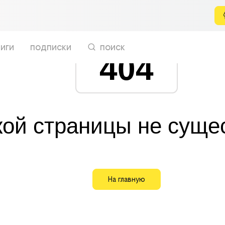
иги
подписки
поиск
404
кой страницы не суще
На главную