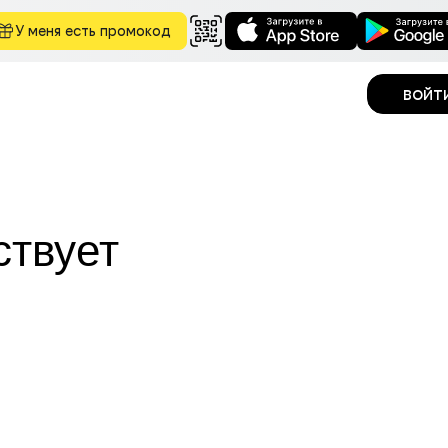
У меня есть промокод
войт
ствует