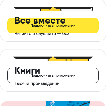
399 ₽ в мес
21 ₽ в день
Все вместе
Подключить в приложении
Читайте и слушайте — без
ограничений*
299 ₽ в мес
14 ₽ в день
Книги
Подключить в приложении
Тысячи произведений
с доступом офлайн