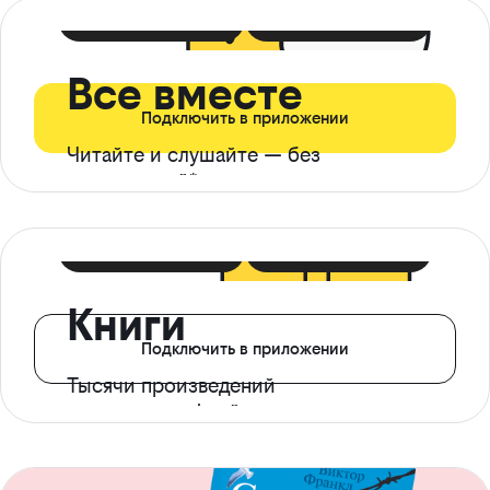
399 ₽ в мес
21 ₽ в день
Все вместе
Подключить в приложении
Читайте и слушайте — без
ограничений*
299 ₽ в мес
14 ₽ в день
Книги
Подключить в приложении
Тысячи произведений
с доступом офлайн