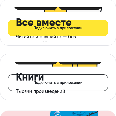
399 ₽ в мес
21 ₽ в день
Все вместе
Подключить в приложении
Читайте и слушайте — без
ограничений*
299 ₽ в мес
14 ₽ в день
Книги
Подключить в приложении
Тысячи произведений
с доступом офлайн