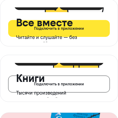
399 ₽ в мес
21 ₽ в день
Все вместе
Подключить в приложении
Читайте и слушайте — без
ограничений*
299 ₽ в мес
14 ₽ в день
Книги
Подключить в приложении
Тысячи произведений
с доступом офлайн