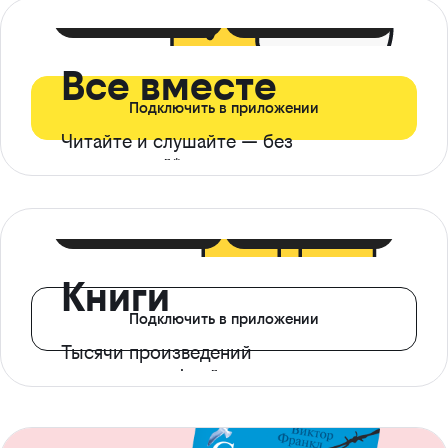
399 ₽ в мес
21 ₽ в день
Все вместе
Подключить в приложении
Читайте и слушайте — без
ограничений*
299 ₽ в мес
14 ₽ в день
Книги
Подключить в приложении
Тысячи произведений
с доступом офлайн